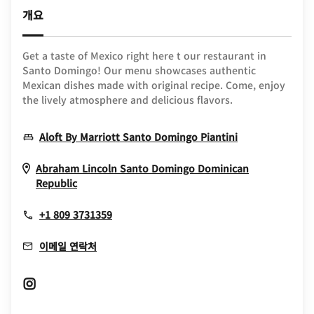
개요
Get a taste of Mexico right here t our restaurant in
Santo Domingo! Our menu showcases authentic
Mexican dishes made with original recipe. Come, enjoy
the lively atmosphere and delicious flavors.
Opens In New
Aloft By Marriott Santo Domingo Piantini
Abraham Lincoln
Santo Domingo
Dominican
Opens In New Window
Republic
+1 809 3731359
이메일 연락처
Opens In New Window