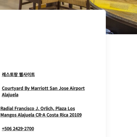
Opens In New Window
레스토랑 웹사이트
Courtyard By Marriott San Jose Airport
Opens In New Window
Alajuela
Radial Francisco J. Orlich, Plaza Los
Opens In New Window
Mangos
Alajuela
CR-A
Costa Rica
20109
+506 2429-2700