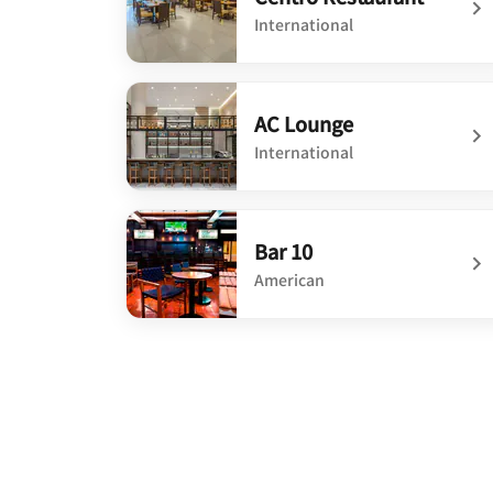
International
undefined Centro Restaurant
AC Lounge
International
undefined AC Lounge
Bar 10
American
undefined Bar 10