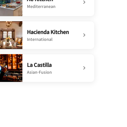
Mediterranean
defined AC Kitchen
Hacienda Kitchen
International
defined Hacienda Kitchen
La Castilla
Asian-Fusion
efined La Castilla