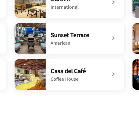
International
undefined Garden
un
Sunset Terrace
American
undefined Sunset Terrace
un
Casa del Café
Coffee House
undefined Casa del Café
und