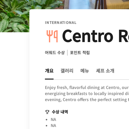
INTERNATIONAL
Centro R
어워드 수상
포인트 적립
개요
갤러리
메뉴
셰프 소개
Enjoy fresh, flavorful dining at Centro, o
energizing breakfasts to locally inspired d
evening, Centro offers the perfect setting 
수상 내역
NA
NA