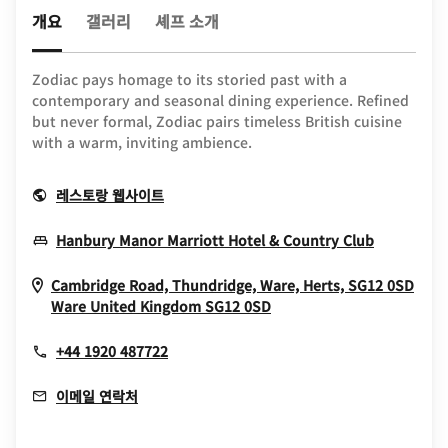
개요
갤러리
셰프 소개
Zodiac pays homage to its storied past with a
contemporary and seasonal dining experience. Refined
but never formal, Zodiac pairs timeless British cuisine
with a warm, inviting ambience.
Opens In New Window
레스토랑 웹사이트
Opens In
Hanbury Manor Marriott Hotel & Country Club
Cambridge Road, Thundridge, Ware, Herts, SG12 0SD
Opens In New Window
Ware
United Kingdom
SG12 0SD
+44 1920 487722
이메일 연락처