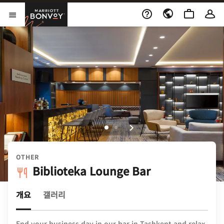
Skip to Content
Marriott Bonvoy
메뉴 열기
OTHER
Biblioteka Lounge Bar
개요
갤러리
End your business day in our bar in Tashkent and relax