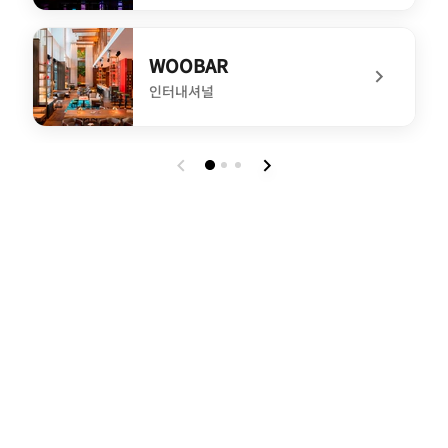
undefined YEN Chinese Restaurant
WOOBAR
인터내셔널
undefined WOOBAR