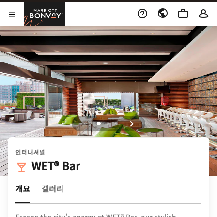
Skip to Content
Marriott Bonvoy
메뉴 열기
인터내셔널
WET® Bar
개요
갤러리
Escape the city's energy at WET® Bar, our stylish