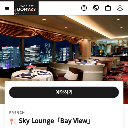
Skip to Content
Marriott Bonvoy
메뉴 열기
예약하기
FRENCH
Sky Lounge「Bay View」