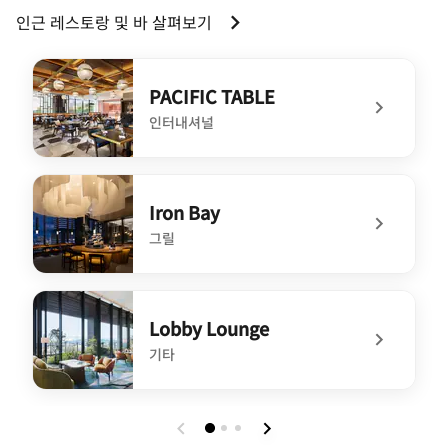
인근 레스토랑 및 바 살펴보기
PACIFIC TABLE
인터내셔널
undefined PACIFIC TABLE
Iron Bay
그릴
undefined Iron Bay
Lobby Lounge
기타
undefined Lobby Lounge