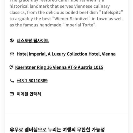
historical landmark that serves Viennese culinary
classics, from the delicious boiled beef dish "Tafelspitz"
to arguably the best "Wiener Schnitzel" in town as well
as the famous handmade "Imperial Torte".
Opens In New Window
레스토랑 웹사이트
Opens 
Hotel Imperial, A Luxury Collection Hotel, Vienna
Opens In Ne
Kaerntner Ring 16
Vienna
AT-9
Austria
1015
+43 1 50110389
이메일 연락처
무료 멤버십으로 누리는 여행의 무한한 가능성