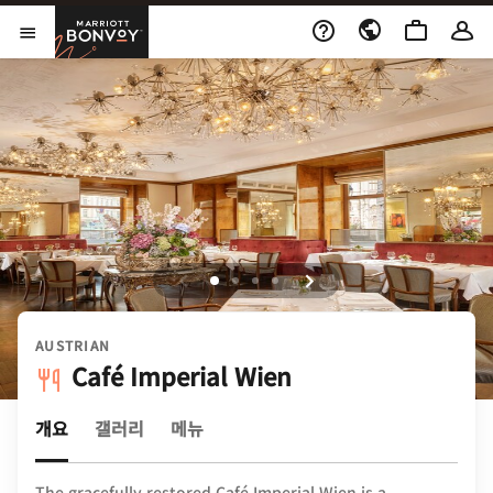
Skip to Content
Marriott Bonvoy
메뉴 열기
AUSTRIAN
Café Imperial Wien
개요
갤러리
메뉴
The gracefully restored Café Imperial Wien is a