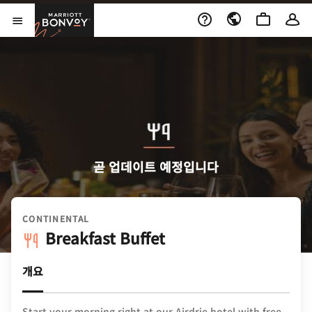
Skip to Content
Marriott Bonvoy
메뉴 열기
곧 업데이트 예정입니다
CONTINENTAL
Breakfast Buffet
개요
Start your morning right at our Airdrie hotel with free