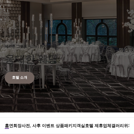
쉐라톤 그랜드 시드니 하이드파크
웅대한 웨딩
Opens a new window
호텔 소개
홈
연회장
사전, 사후 이벤트 상품
패키지
객실
호텔 제휴업체
갤러리
위치