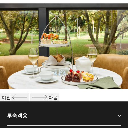
Discover Our Venues
Host a Bridal Champagne High Tea
이전
다음
투숙객용