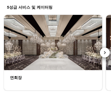
5성급 서비스 및 케이터링
NEX
연회장
그랜드 볼룸 웨딩 리셉션 연회장 독특한 장식과 환상적인 전망을 갖
그