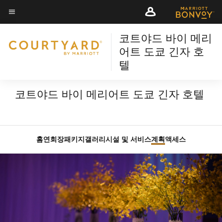
Skip
Skip
to
to
메뉴 텍스트
main
main
코트야드 바이 메리
content
content
어트 도쿄 긴자 호
텔
코트야드 바이 메리어트 도쿄 긴자 호텔
홈
연회장
패키지
갤러리
시설 및 서비스
계획
액세스