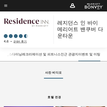
Skip
to
메뉴 텍스트
main
content
레지던스 인 바이
메리어트 밴쿠버 다
운타운
4.6
•
2191 후기
 서비스
다이닝
레크리에이션 및 피트니스
인근 관광지
이벤트 및 미팅
왼쪽 화살표
오
사진·비디오
호텔 전경