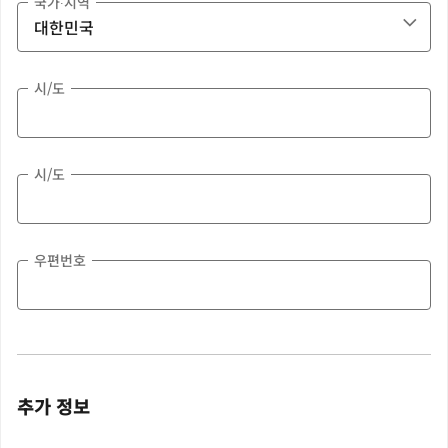
국가∙지역
시/도
시/도
우편번호
추가 정보