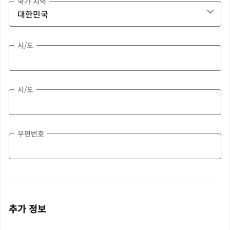
국가∙지역
시/도
시/도
우편번호
추가 정보