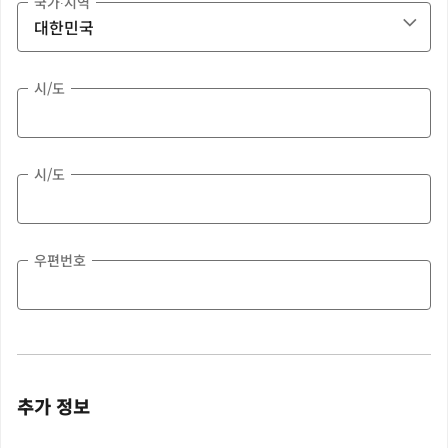
국가∙지역
시/도
시/도
우편번호
추가 정보