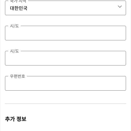
국가∙지역
시/도
시/도
우편번호
추가 정보