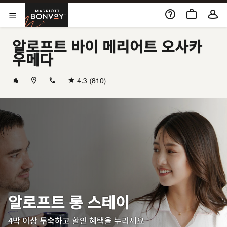
Skip to Content
Marriott Bonvoy
메뉴 열기
알로프트 바이 메리어트 오사카
우메다
+81647966662
4.3
(810)
알로프트 롱 스테이
4박 이상 투숙하고 할인 혜택을 누리세요