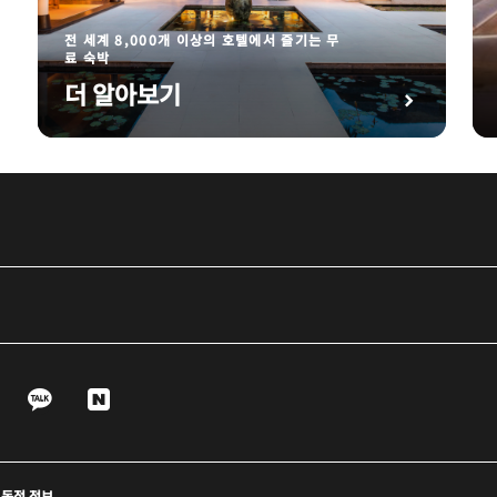
전 세계 8,000개 이상의 호텔에서 즐기는 무
료 숙박
더 알아보기
e
WeChat
KaKao
Naver
트 독점 정보