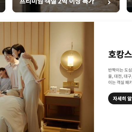
프리미엄 객실 2박 이상 특가
호캉스
반짝이는 도심
울, 대전, 대
이는 객실 패
자세히 