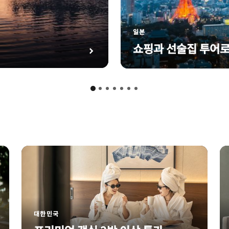
일본
쇼핑과 선술집 투어로
대한민국