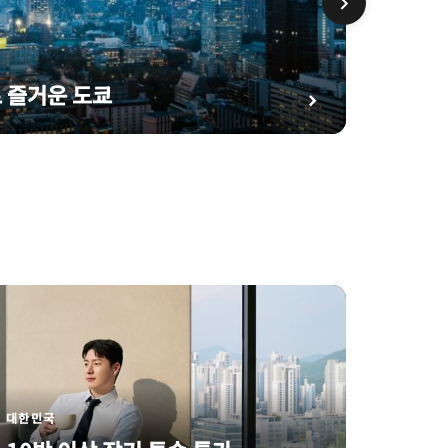
태국
이국적
 즐거운 도쿄
대한민국