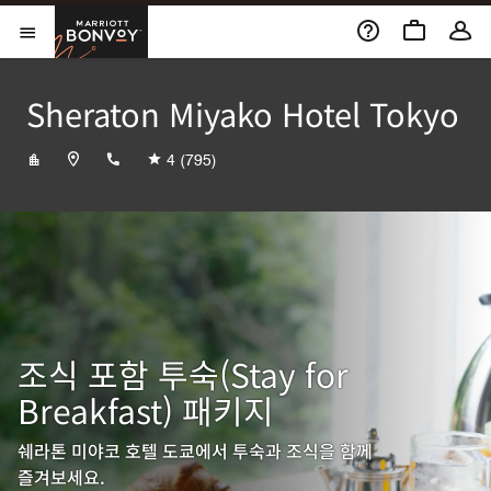
Skip to Content
Marriott Bonvoy
메뉴 열기
Sheraton Miyako Hotel Tokyo
+81334473111
4
(795)
조식 포함 투숙(Stay for
Breakfast) 패키지
쉐라톤 미야코 호텔 도쿄에서 투숙과 조식을 함께
즐겨보세요.