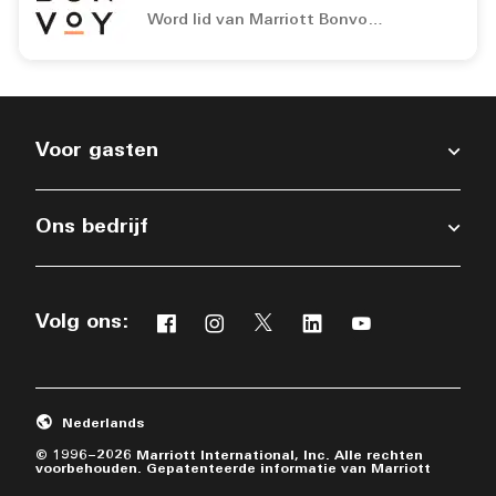
Word lid van Marriott Bonvoy™ en verdien punten voor gratis overnachtingen.
Reizen als lid is leuker Reizen als lid is leuker Word lid
Voor gasten
Ons bedrijf
Volg ons:
Facebook
Instagram
Twitter
Linkedin
Youtube
Nederlands
© 1996–2026 Marriott International, Inc. Alle rechten
voorbehouden. Gepatenteerde informatie van Marriott