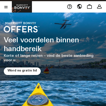
Skip to Content
Opent een nieuw vens
Marriott Bonvoy
Menu openen
Veel voordelen binnen
handbereik
Korte of lange reizen – vind de beste aanbieding
voor u.
Word nu gratis lid