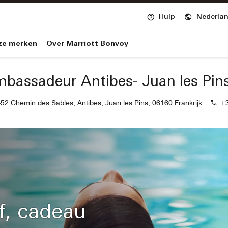
Opent een nieuw ven
Hulp
Nederla
nvoy
ze merken
Over Marriott Bonvoy
bassadeur Antibes- Juan les Pin
-52 Chemin des Sables, Antibes, Juan les Pins, 06160 Frankrijk
+3
f, cadeau