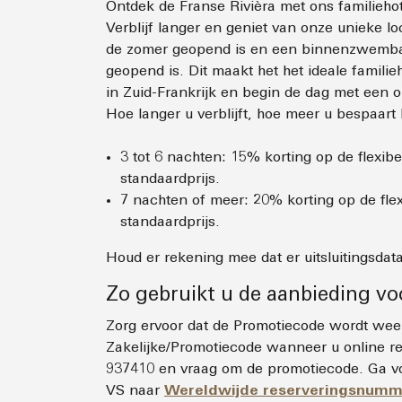
Ontdek de Franse Rivièra met ons familiehot
Verblijf langer en geniet van onze unieke l
de zomer geopend is en een binnenzwembad 
geopend is. Dit maakt het het ideale famili
in Zuid-Frankrijk en begin de dag met een on
Hoe langer u verblijft, hoe meer u bespaart 
3 tot 6 nachten: 15% korting op de flexibe
standaardprijs.
7 nachten of meer: ​​20% korting op de fle
standaardprijs.
Houd er rekening mee dat er uitsluitingsdata
Zo gebruikt u de aanbieding vo
Zorg ervoor dat de Promotiecode wordt wee
Zakelijke/Promotiecode wanneer u online re
937410 en vraag om de promotiecode. Ga vo
VS naar
Wereldwijde reserveringsnumm