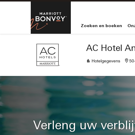
Skip to Content
Marriott Bo
Zoeken en boeken
On
AC Hotel Am
Hotelgegevens
50
Verleng uw verblij