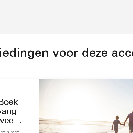
iedingen voor deze ac
 Boek
vang
tweede
gezin met