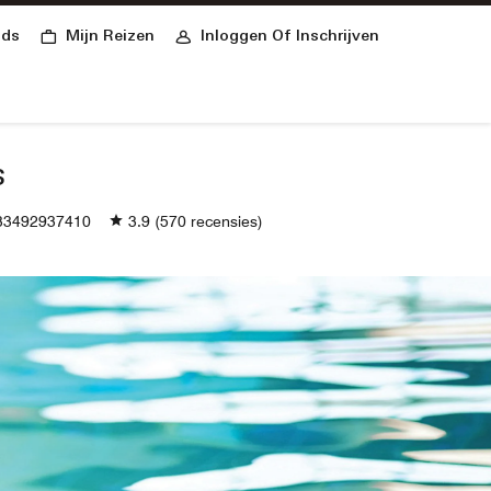
ster
nds
Mijn Reizen
Inloggen Of Inschrijven
s
3492937410
3.9
(570 recensies)