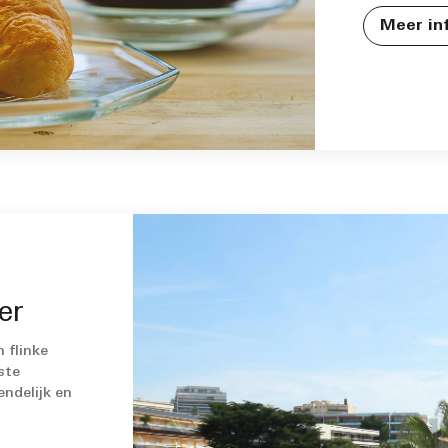
Meer in
er
n flinke
ste
endelijk en