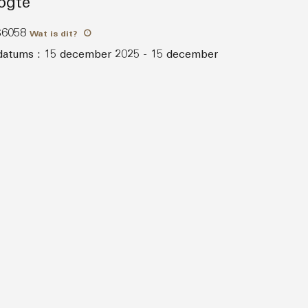
oogte
S6058
Wat is dit
?
sdatums
:
15 december 2025
-
15 december