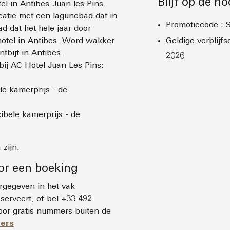
Blijf op de h
el in Antibes-Juan les Pins.
ocatie met een lagunebad dat in
Promotiecode
:
dat het hele jaar door
ehotel in Antibes. Word wakker
Geldige verblijf
tbijt in Antibes.
2026
bij AC Hotel Juan Les Pins:
le kamerprijs - de
xibele kamerprijs - de
 zijn.
or een boeking
rgegeven in het vak
serveert, of bel +33 492-
or gratis nummers buiten de
ers