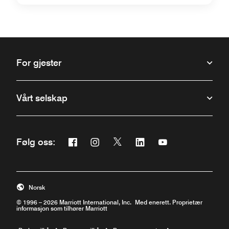
For gjester
Vårt selskap
Facebook
Instagram
Twitter
Linkedin
Youtube
Følg oss:
Åpner et nytt vindu
Åpner et nytt vindu
Åpner et nytt vindu
Åpner et nytt vindu
Åpner et nytt vind
Norsk
© 1996 – 2026 Marriott International, Inc. Med enerett. Proprietær
informasjon som tilhører Marriott