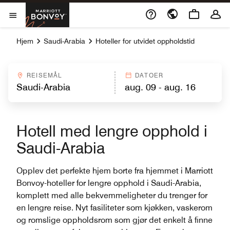
Skip to Content
Marriott Bonvoy
Åpner et nytt vindu
openMenu
Hjem
Saudi-Arabia
Hoteller for utvidet oppholdstid
REISEMÅL
DATOER
Hotell med lengre opphold i
Saudi-Arabia
Opplev det perfekte hjem borte fra hjemmet i Marriott
Bonvoy-hoteller for lengre opphold i Saudi-Arabia,
komplett med alle bekvemmeligheter du trenger for
en lengre reise. Nyt fasiliteter som kjøkken, vaskerom
og romslige oppholdsrom som gjør det enkelt å finne