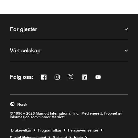
For gjester
Vårt selskap
Facebook
Instagram
Twitter
Linkedin
Youtube
Følg oss:
Åpner et nytt vindu
Åpner et nytt vindu
Åpner et nytt vindu
Åpner et nytt vindu
Åpner et nytt vind
Norsk
© 1996 – 2026 Marriott International, Inc. Med enerett. Proprietær
informasjon som tilhører Marriott
Brukervilkår
Programvilkår
Personvernsenter
Åpner et nytt vindu
Digital tilgjengelighet
Sidekart
Hjelp