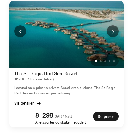
The St. Regis Red Sea Resort
4.8
(48 anmeldelser)
Located on a pristine private Saudi Arabia island, The St. Regis
Red Sea embodies exquisite living.
Vis detaljer
8 298
SAR / Natt
Se priser
Alle avgifter og skatter inkludert