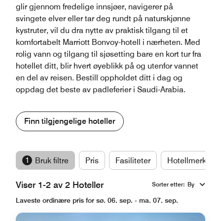
glir gjennom fredelige innsjøer, navigerer på
svingete elver eller tar deg rundt på naturskjønne
kystruter, vil du dra nytte av praktisk tilgang til et
komfortabelt Marriott Bonvoy-hotell i nærheten. Med
rolig vann og tilgang til sjøsetting bare en kort tur fra
hotellet ditt, blir hvert øyeblikk på og utenfor vannet
en del av reisen. Bestill oppholdet ditt i dag og
oppdag det beste av padleferier i Saudi-Arabia.
Finn tilgjengelige hoteller
1
Bruk filtre
Pris
Fasiliteter
Hotellmerker
Viser 1-2 av 2 Hoteller
Sorter etter
:
By
Laveste ordinære pris for sø. 06. sep. - ma. 07. sep.