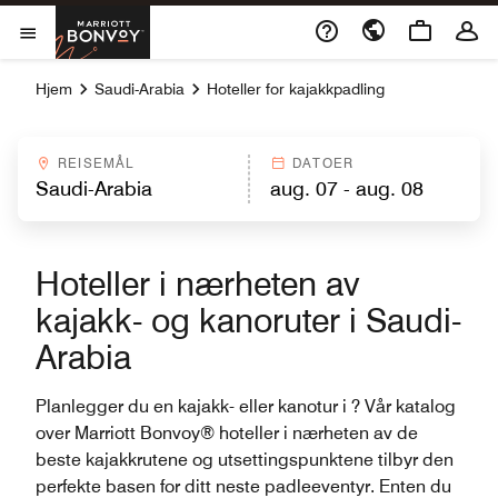
Skip to Content
Marriott Bonvoy
Åpner et nytt vindu
openMenu
Hjem
Saudi-Arabia
Hoteller for kajakkpadling
REISEMÅL
DATOER
Hoteller i nærheten av
kajakk- og kanoruter i Saudi-
Arabia
Planlegger du en kajakk- eller kanotur i ? Vår katalog
over Marriott Bonvoy® hoteller i nærheten av de
beste kajakkrutene og utsettingspunktene tilbyr den
perfekte basen for ditt neste padleeventyr. Enten du