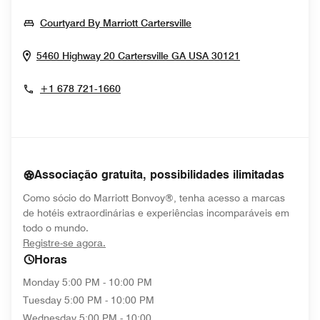
Opens In New Window
Courtyard By Marriott Cartersville
Opens In New 
5460 Highway 20
Cartersville
GA
USA
30121
+1 678 721-1660
Associação gratuita, possibilidades ilimitadas
Como sócio do Marriott Bonvoy®, tenha acesso a marcas
de hotéis extraordinárias e experiências incomparáveis em
todo o mundo.
opens in new window
Registre-se agora.
Horas
Monday
5:00 PM - 10:00 PM
Tuesday
5:00 PM - 10:00 PM
Wednesday
5:00 PM - 10:00