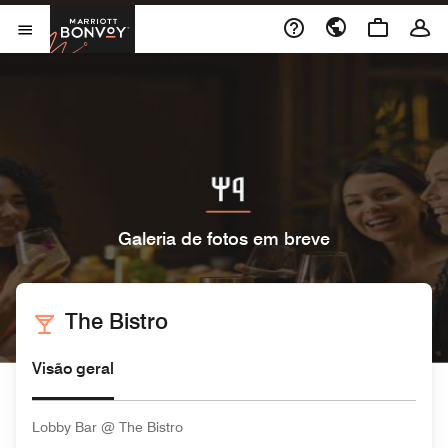
Skip to Content
Marriott Bonvoy
Abrir menu
Galeria de fotos em breve
The Bistro
Visão geral
Lobby Bar @ The Bistro