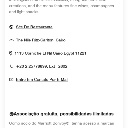
creations, and the menu features fine wines, champagnes
and light snacks.
Opens In New Window
Site Do Restaurante
Opens In New Window
The Nile Ritz-Carlton, Cairo
Opens In New Win
1113 Corniche El Nil
Cairo
Egypt
11221
+20 2 25778899; Ext=2602
Entre Em Contato Por E-Mail
Associação gratuita, possibilidades ilimitadas
Como sócio do Marriott Bonvoy®, tenha acesso a marcas