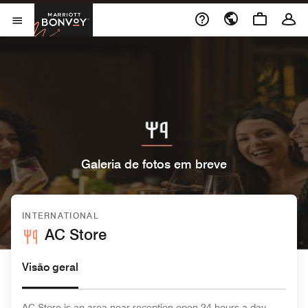
Skip to Content
Marriott Bonvoy
Abrir menu
Galeria de fotos em breve
INTERNATIONAL
AC Store
Visão geral
AC Store is an area near reception open 24 hours a day