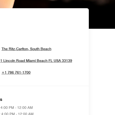
Opens In New Window
The Ritz-Carlton, South Beach
Opens In New Window
1 Lincoln Road
Miami Beach
FL
USA
33139
+1 786 761-1700
as
4:00 PM - 12:00 AM
y
4:00 PM - 12:00 AM