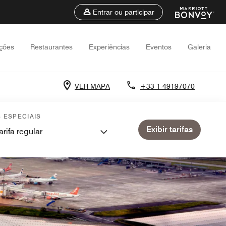
Entrar ou participar
ções
Restaurantes
Experiências
Eventos
Galeria
VER MAPA
+33 1-49197070
S ESPECIAIS
Exibir tarifas
arifa regular