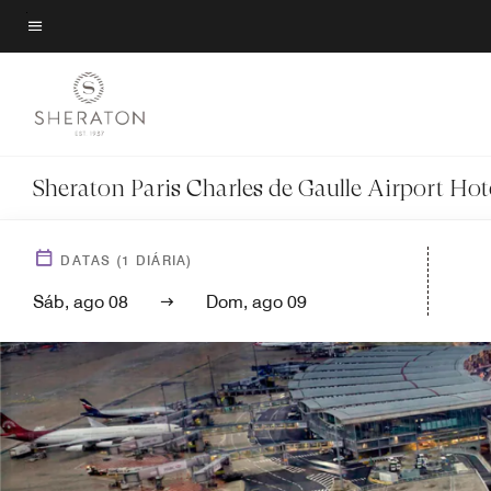
Skip
to
Texto do menu
main
content
Sheraton Paris Charles de Gaulle Airport Hot
DATAS
(
1
DIÁRIA)
Sáb, ago 08
Dom, ago 09