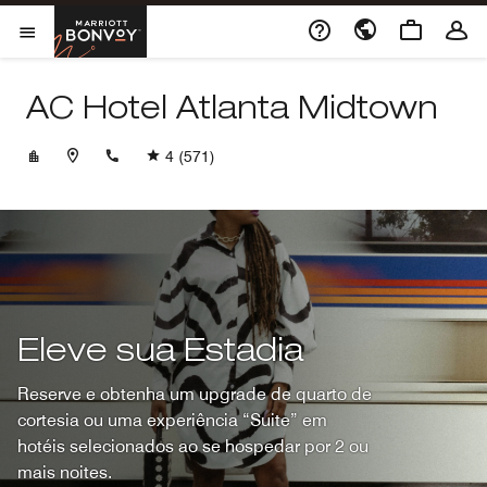
Skip to Content
Marriott Bonvoy
Abrir menu
AC Hotel Atlanta Midtown
+14042499445
4
(571)
Eleve sua Estadia
Reserve e obtenha um upgrade de quarto de
cortesia ou uma experiência “Suite” em
hotéis selecionados ao se hospedar por 2 ou
mais noites.