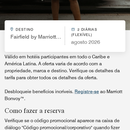
DESTINO
2 DIÁRIAS
(FLEXÍVEL)
Fairfield by Marriott Inn & Suites Lexington North
agosto 2026
Válido em hotéis participantes em todo o Caribe e
América Latina. A oferta varia de acordo com a
propriedade, marca e destino. Verifique os detalhes da
tarifa para obter todos os detalhes da oferta.
Desbloqueie benefícios incríveis.
Registre-se
ao Marriott
Bonvoy™.
Como fazer a reserva
Verifique se o código promocional aparece na caixa de
diálogo "Código promocional/corporativo" quando fizer