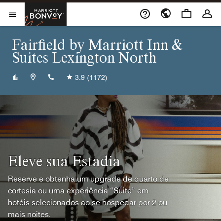
Skip to Content
Marriott Bonvoy
Abrir menu
Fairfield by Marriott Inn &
Suites Lexington North
+18599775870
3.9
(1172)
Eleve sua Estadia
Reserve e obtenha um upgrade de quarto de
cortesia ou uma experiência “Suite” em
hotéis selecionados ao se hospedar por 2 ou
mais noites.