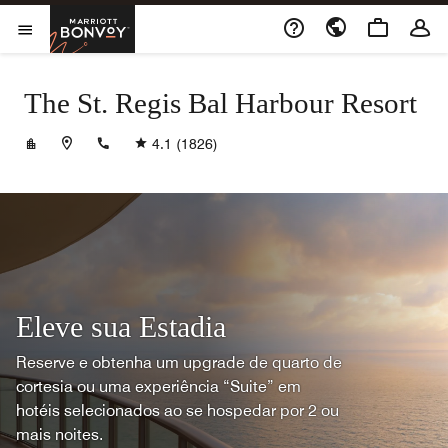
Skip to Content
Marriott Bonvoy
Abrir menu
The St. Regis Bal Harbour Resort
+13059933300
4.1
(1826)
Eleve sua Estadia
Reserve e obtenha um upgrade de quarto de
cortesia ou uma experiência “Suite” em
hotéis selecionados ao se hospedar por 2 ou
mais noites.