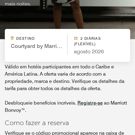
mais noites.
DESTINO
2 DIÁRIAS
(FLEXÍVEL)
Courtyard by Marriott St. Petersburg Clearwater/
agosto 2026
Válido em hotéis participantes em todo o Caribe e
América Latina. A oferta varia de acordo com a
propriedade, marca e destino. Verifique os detalhes da
tarifa para obter todos os detalhes da oferta.
Desbloqueie benefícios incríveis.
Registre-se
ao Marriott
Bonvoy™.
Como fazer a reserva
Verifique se o código promocional aparece na caixa de