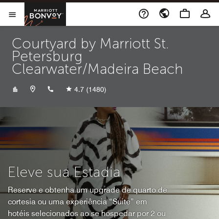
Skip to Content
Marriott Bonvoy
Abrir menu
Courtyard by Marriott St.
Petersburg
Clearwater/Madeira Beach
+17273928088
4.7
(1480)
Eleve sua Estadia
Reserve e obtenha um upgrade de quarto de
cortesia ou uma experiência “Suite” em
hotéis selecionados ao se hospedar por 2 ou