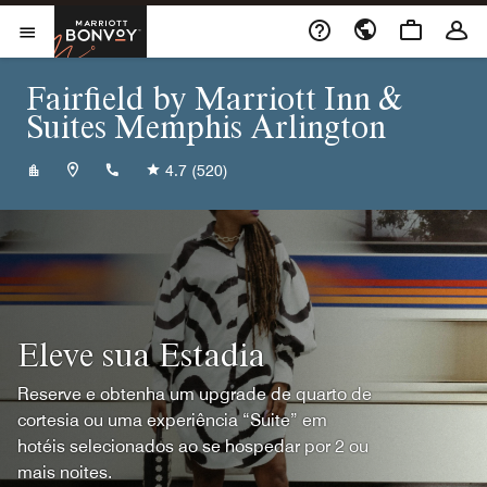
Skip to Content
Marriott Bonvoy
Abrir menu
Fairfield by Marriott Inn &
Suites Memphis Arlington
+19012450640
4.7
(520)
Eleve sua Estadia
Reserve e obtenha um upgrade de quarto de
cortesia ou uma experiência “Suite” em
hotéis selecionados ao se hospedar por 2 ou
mais noites.