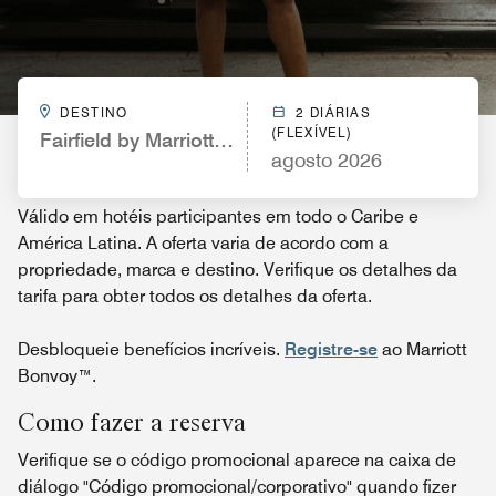
DESTINO
2 DIÁRIAS
(FLEXÍVEL)
Fairfield by Marriott Inn & Suites Memphis Arlingto
agosto 2026
Válido em hotéis participantes em todo o Caribe e
América Latina. A oferta varia de acordo com a
propriedade, marca e destino. Verifique os detalhes da
tarifa para obter todos os detalhes da oferta.
Desbloqueie benefícios incríveis.
Registre-se
ao Marriott
Bonvoy™.
Como fazer a reserva
Verifique se o código promocional aparece na caixa de
diálogo "Código promocional/corporativo" quando fizer