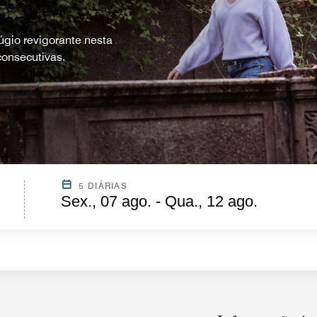
gio revigorante nesta
onsecutivas.
5 DIÁRIAS
Sex., 07 ago. - Qua., 12 ago.