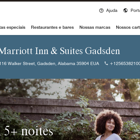
Ajuda
Port
voy
tas especiais
Restaurantes e bares
Nossas marcas
Nossos cart
 Marriott Inn & Suites Gadsden
116 Walker Street, Gadsden, Alabama 35904 EUA
+1256538210
 5+ noites