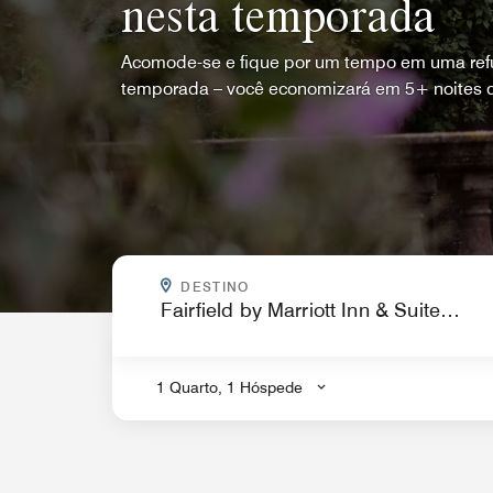
nesta temporada
Acomode-se e fique por um tempo em uma refú
temporada – você economizará em 5+ noites c
PARA ONDE VOCÊ QUER IR?
DESTINO
.
1 Quarto, 1 Hóspede