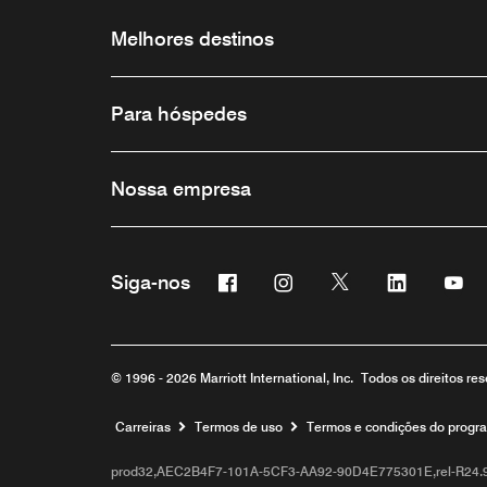
Melhores destinos
Para hóspedes
Nossa empresa
Facebook
Instagram
Twitter
Linkedin
Yo
Siga-nos
© 1996 - 2026 Marriott International, Inc. Todos os direitos r
Carreiras
Termos de uso
Termos e condições do progr
prod32,AEC2B4F7-101A-5CF3-AA92-90D4E775301E,rel-R24.9