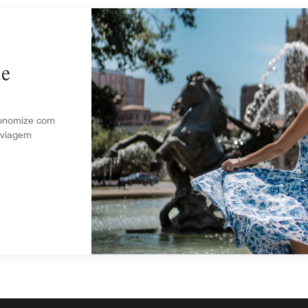
de
conomize com
 viagem