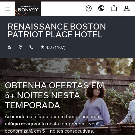
Skip to Content
Marriott Bonvoy
Abrir menu
RENAISSANCE BOSTON
PATRIOT PLACE HOTEL
+15085435500
4.3
(1167)
OBTENHA OFERTAS EM
5+ NOITES NESTA
TEMPORADA
Acomode-se e fique por um tempo em uma
refúgio revigorante nesta temporada – você
economizará em 5+ noites consecutivas.