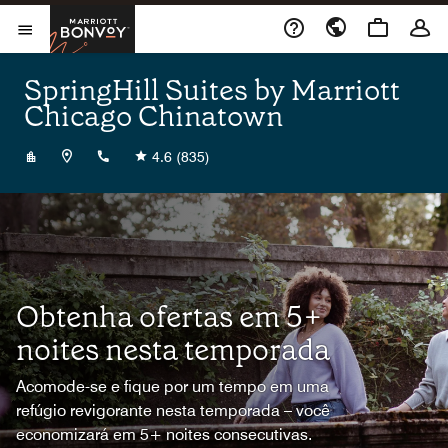
Skip to Content
Marriott Bonvoy
Abrir menu
SpringHill Suites by Marriott
Chicago Chinatown
+13127669668
4.6
(835)
Obtenha ofertas em 5+
noites nesta temporada
Acomode-se e fique por um tempo em uma
refúgio revigorante nesta temporada – você
economizará em 5+ noites consecutivas.