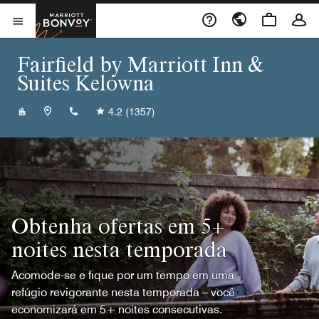
Skip to Content
Marriott Bonvoy
Abrir menu
Fairfield by Marriott Inn &
Suites Kelowna
+12507632800
4.2
(1357)
Obtenha ofertas em 5+
noites nesta temporada
Acomode-se e fique por um tempo em uma
refúgio revigorante nesta temporada – você
economizará em 5+ noites consecutivas.