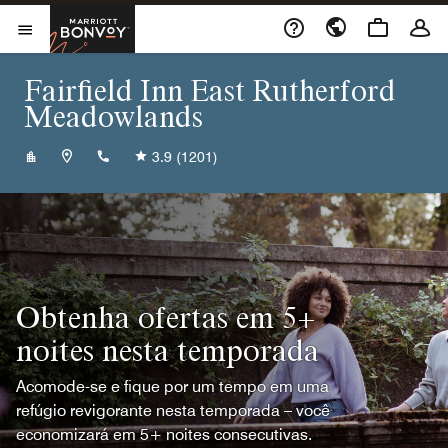
Skip to Content
Marriott Bonvoy
Abrir menu
Fairfield Inn East Rutherford
Meadowlands
+12015075222
3.9
(1201)
Obtenha ofertas em 5+
noites nesta temporada
Acomode-se e fique por um tempo em uma
refúgio revigorante nesta temporada – você
economizará em 5+ noites consecutivas.