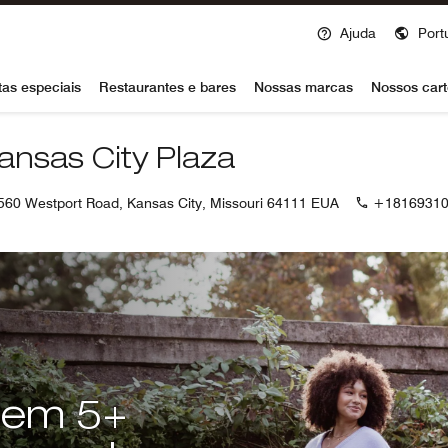
Ajuda
Port
voy
tas especiais
Restaurantes e bares
Nossas marcas
Nossos cart
ansas City Plaza
560 Westport Road, Kansas City, Missouri 64111 EUA
+18169310
 em 5+