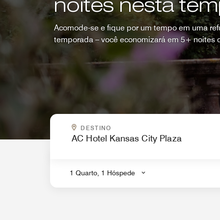
noites nesta te
Acomode-se e fique por um tempo em uma refú
temporada – você economizará em 5+ noites c
PARA ONDE VOCÊ QUER IR?
DESTINO
.
1 Quarto, 1 Hóspede