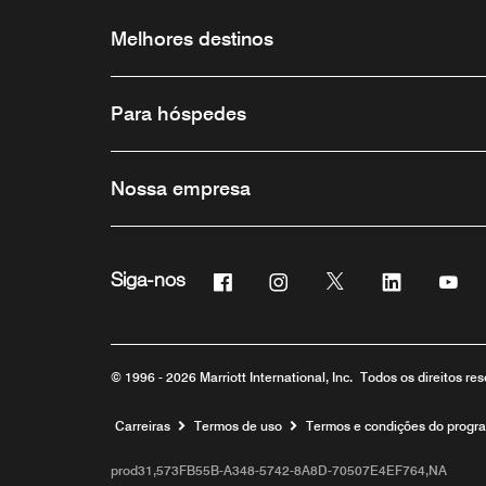
Melhores destinos
Para hóspedes
Nossa empresa
Facebook
Instagram
Twitter
Linkedin
Yo
Siga-nos
© 1996 - 2026 Marriott International, Inc. Todos os direitos r
Carreiras
Termos de uso
Termos e condições do progr
prod31,573FB55B-A348-5742-8A8D-70507E4EF764,NA