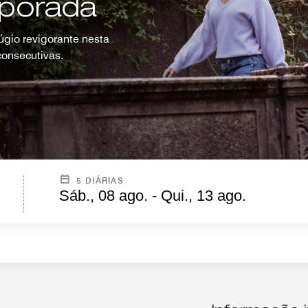
mporada
gio revigorante nesta
onsecutivas.
5 DIÁRIAS
Sáb., 08 ago. - Qui., 13 ago.