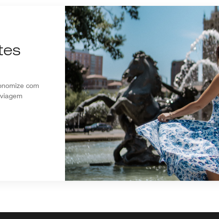
tes
conomize com
 viagem