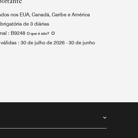
portante
ados nos EUA, Canadá, Caribe e América
rigatória de 3 diárias
nal
:
B9248
O que é isto
?
 válidas
:
30 de julho de 2026
-
30 de junho