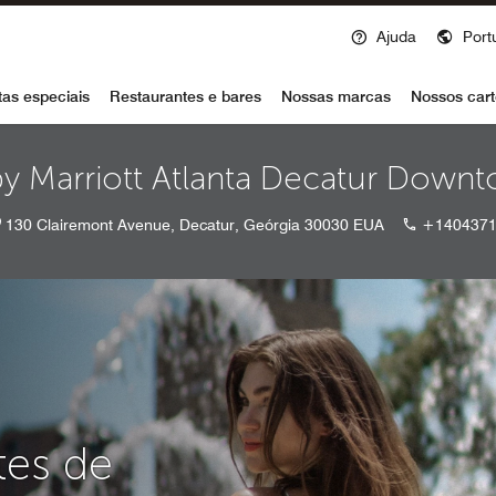
Ajuda
Port
voy
tas especiais
Restaurantes e bares
Nossas marcas
Nossos cart
by Marriott Atlanta Decatur Dow
130 Clairemont Avenue, Decatur, Geórgia 30030 EUA
+1404371
tes de