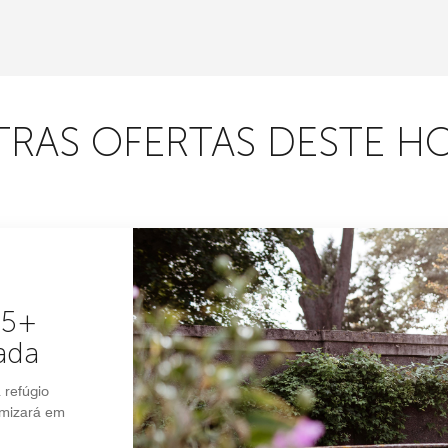
RAS OFERTAS DESTE H
 5+
ada
refúgio
omizará em