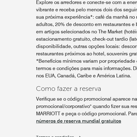
Explore os arredores e conecte-se com a energ
vibrante e receba pelo menos dois dos seguin
sua próxima experiência*: café da manhã no r
adultos, 20% de desconto em restaurantes e 
em artigos selecionados no The Market (hotéis
estacionamento gratuito, check-out tardio (lat
disponibilidade, outras opções locais: desco
restaurantes próximos ao hotel, souvenirs grat
*Benefícios mínimos variam por propriedade e
termos e condições para mais informações. Di
nos EUA, Canadá, Caribe e América Latina.
Como fazer a reserva
Verifique se o código promocional aparece na
promocional/corporativo" quando fizer sua res
MARRIOTT e peça o código promocional. Para 
números de reserva mundial gratuitos