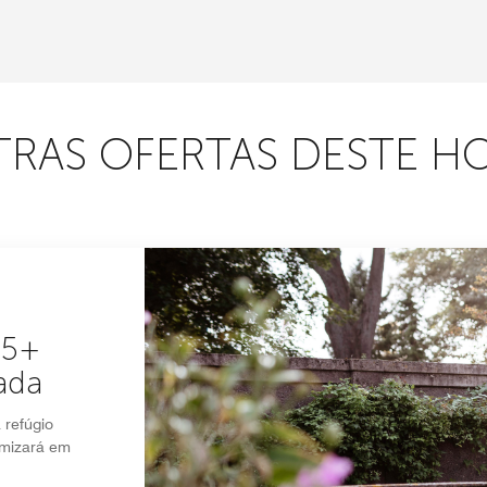
RAS OFERTAS DESTE H
 5+
ada
refúgio
omizará em