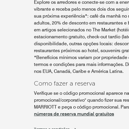
Explore os arredores e conecte-se com a energ
vibrante e receba pelo menos dois dos seguin
sua próxima experiência*: café da manhã no r
adultos, 20% de desconto em restaurantes e 
em artigos selecionados no The Market (hotéis
estacionamento gratuito, check-out tardio (lat
disponibilidade, outras opções locais: desco
restaurantes próximos ao hotel, souvenirs grat
*Benefícios mínimos variam por propriedade e
termos e condições para mais informações. Di
nos EUA, Canadá, Caribe e América Latina.
Como fazer a reserva
Verifique se o código promocional aparece na
promocional/corporativo" quando fizer sua res
MARRIOTT e peça o código promocional. Para 
números de reserva mundial gratuitos