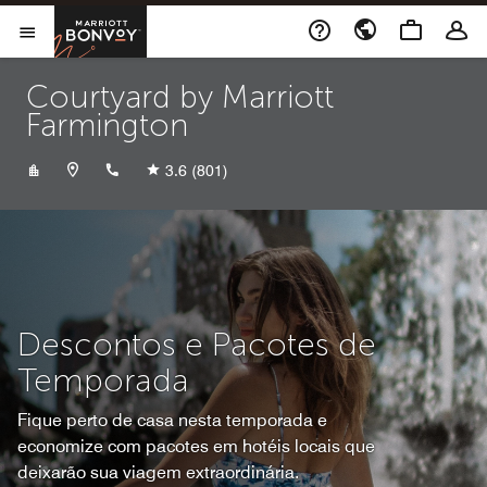
Skip to Content
Marriott Bonvoy
Abrir menu
Courtyard by Marriott
Farmington
+15053255111
3.6
(801)
Descontos e Pacotes de
Temporada
Fique perto de casa nesta temporada e
economize com pacotes em hotéis locais que
deixarão sua viagem extraordinária.