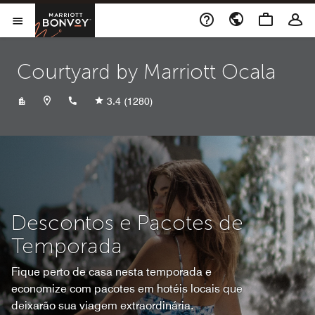
Skip to Content
Marriott Bonvoy
Abrir menu
Courtyard by Marriott Ocala
+13522378000
3.4
(1280)
Descontos e Pacotes de
Temporada
Fique perto de casa nesta temporada e
economize com pacotes em hotéis locais que
deixarão sua viagem extraordinária.