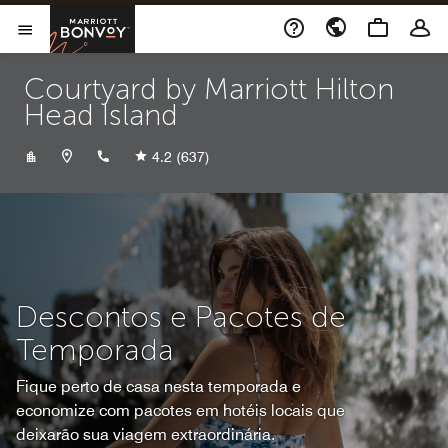
Skip to Content
Marriott Bonvoy
Abrir menu
Courtyard by Marriott Hilton
Head Island
+18438022180
4.2
(637)
Descontos e Pacotes de
Temporada
Fique perto de casa nesta temporada e
economize com pacotes em hotéis locais que
deixarão sua viagem extraordinária.