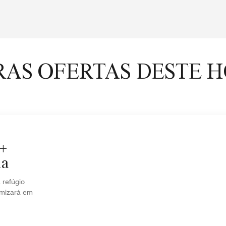
AS OFERTAS DESTE 
5+
da
refúgio
omizará em