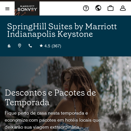
Skip to Content
Marriott Bonvoy
Abrir menu
SpringHill Suites by Marriott
Indianapolis Keystone
+14632232040
4.5
(367)
Descontos e Pacotes de
Temporada
Fique perto de casa nesta temporada e
economize com pacotes em hotéis locais que
deixarão sua viagem extraordinária.