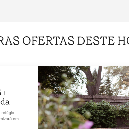
RAS OFERTAS DESTE H
5+
ada
refúgio
omizará em