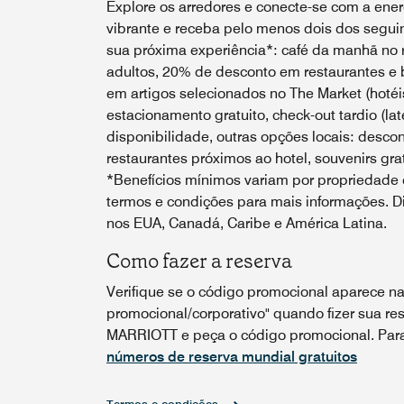
Explore os arredores e conecte-se com a energ
vibrante e receba pelo menos dois dos seguin
sua próxima experiência*: café da manhã no r
adultos, 20% de desconto em restaurantes e 
em artigos selecionados no The Market (hotéis
estacionamento gratuito, check-out tardio (lat
disponibilidade, outras opções locais: desco
restaurantes próximos ao hotel, souvenirs grat
*Benefícios mínimos variam por propriedade e
termos e condições para mais informações. Di
nos EUA, Canadá, Caribe e América Latina.
Como fazer a reserva
Verifique se o código promocional aparece na
promocional/corporativo" quando fizer sua res
MARRIOTT e peça o código promocional. Para 
números de reserva mundial gratuitos