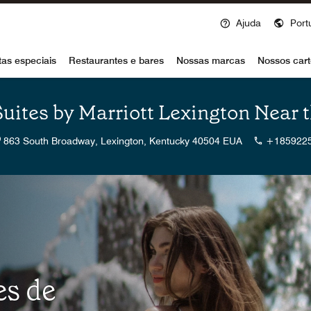
Ajuda
Port
voy
tas especiais
Restaurantes e bares
Nossas marcas
Nossos cart
Suites by Marriott Lexington Near 
863 South Broadway, Lexington, Kentucky 40504 EUA
+185922
es de