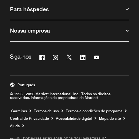
Para hóspedes
Nossa empresa
Facebook
Instagram
Twitter
Linkedin
Youtube
Siga-nos
Português
© 1996 - 2026 Marriott International, Inc. Todos os direitos
reservados. Informações de propriedade da Marriott
Carreiras
Termos de uso
Termos e condições do programa
Central de Privacidade
Acessibilidade digital
Mapa do site
Ajuda
prod31,D0DF4285-8CF3-506B-9D28-701194E87838,NA