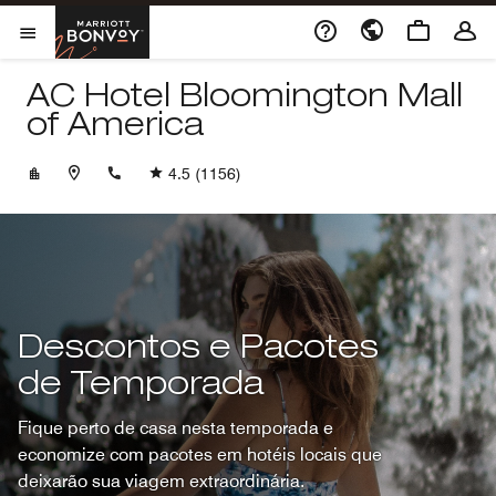
Skip to Content
Marriott Bonvoy
Abrir menu
AC Hotel Bloomington Mall
of America
+19528540123
4.5
(1156)
Descontos e Pacotes
de Temporada
Fique perto de casa nesta temporada e
economize com pacotes em hotéis locais que
deixarão sua viagem extraordinária.