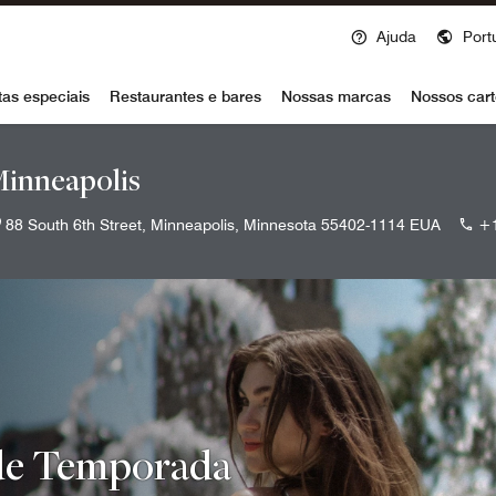
Ajuda
Port
voy
tas especiais
Restaurantes e bares
Nossas marcas
Nossos cart
inneapolis
88 South 6th Street, Minneapolis, Minnesota 55402-1114 EUA
+
 de Temporada