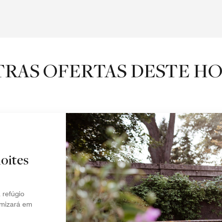
RAS OFERTAS DESTE H
oites
refúgio
omizará em