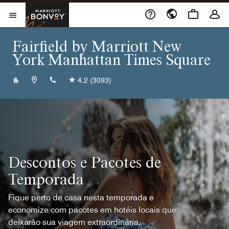
Skip to Content
Marriott Bonvoy
Abrir menu
Fairfield by Marriott New
York Manhattan Times Square
+12129679494
4.2
(3093)
Descontos e Pacotes de
Temporada
Fique perto de casa nesta temporada e
economize com pacotes em hotéis locais que
deixarão sua viagem extraordinária.